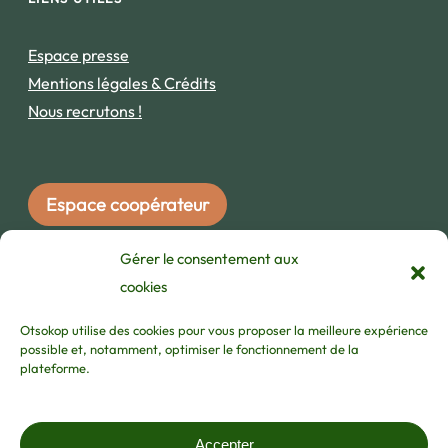
Espace presse
Mentions légales & Crédits
Nous recrutons !
Espace coopérateur
Gérer le consentement aux
INSCRIVEZ-VOUS À NOTRE NEWSLETTER !
cookies
Otsokop utilise des cookies pour vous proposer la meilleure expérience
possible et, notamment, optimiser le fonctionnement de la
plateforme.
j'ai lu et accepte les
termes et les conditions
/
hitzak eta baldintzak irakurri eta onartzen ditut
Accepter