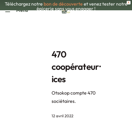
Skip
Téléchargez notre
bon de découverte
et venez tester notre
X
épicerie sans vous engager !
Menu
to
main
content
470
coopérateur⸱
ices
Otsokop compte 470
sociétaires.
12 avril 2022