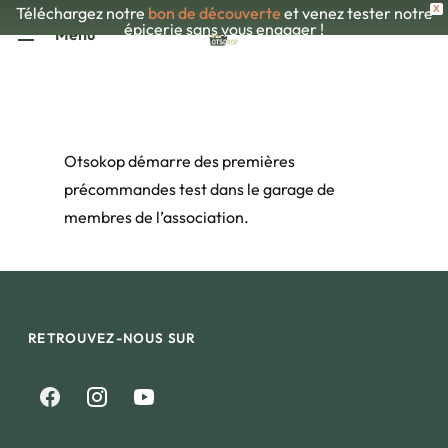
Skip
Téléchargez notre
bon de découverte
et venez tester notre
X
épicerie sans vous engager !
Menu
to
main
content
Otsokop démarre des premières
précommandes test dans le garage de
membres de l’association.
RETROUVEZ-NOUS SUR