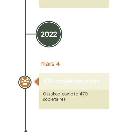
2022
mars 4
470 coopérateur⸱ices
Otsokop compte 470
sociétaires.