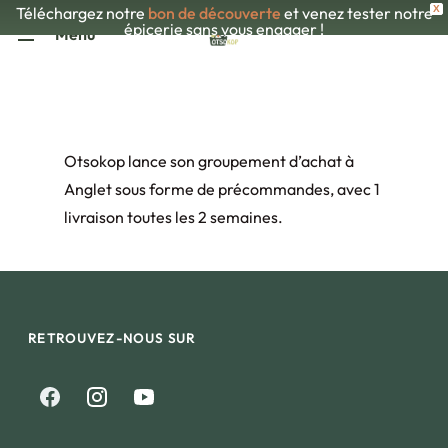
Skip
Téléchargez notre
bon de découverte
et venez tester notre
X
épicerie sans vous engager !
Menu
to
main
content
Otsokop lance son groupement d’achat à
Anglet sous forme de précommandes, avec 1
livraison toutes les 2 semaines.
RETROUVEZ-NOUS SUR