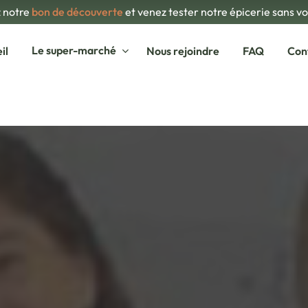
 notre
bon de découverte
et venez tester notre épicerie sans v
Le super-marché
il
Nous rejoindre
FAQ
Con