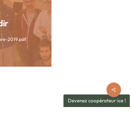
dir
re-2019.pdf
Devenez coopérateur⸱ice !