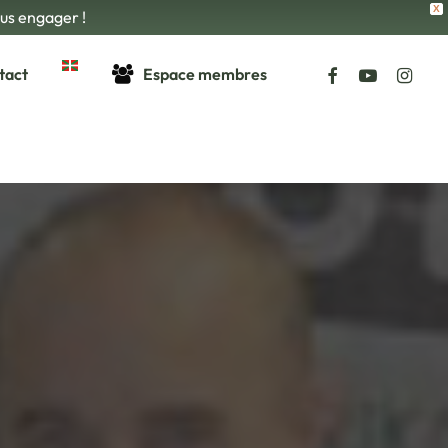
X
ous engager !
facebook
youtube
instagr
tact
Espace membres