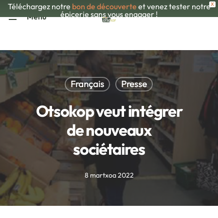
Skip
Téléchargez notre
bon de découverte
et venez tester notre
X
épicerie sans vous engager !
Menu
to
main
content
Français
Presse
Otsokop veut intégrer
de nouveaux
sociétaires
8 martxoa 2022