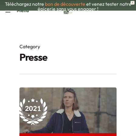
Skip
Téléchargez notre
bon de découverte
et venez tester notre
X
épicerie sans vous engager !
Menu
to
main
content
Category
Presse