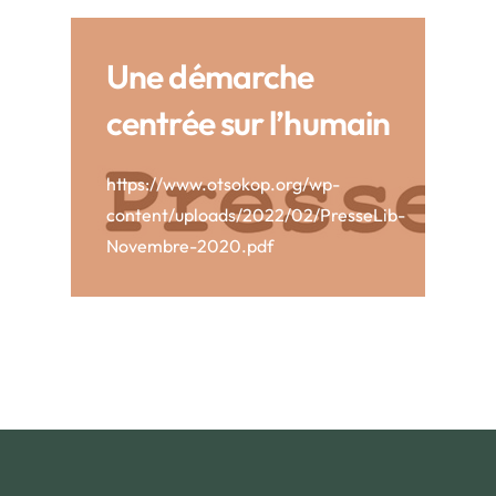
Une démarche
centrée sur l’humain
https://www.otsokop.org/wp-
content/uploads/2022/02/PresseLib-
Novembre-2020.pdf