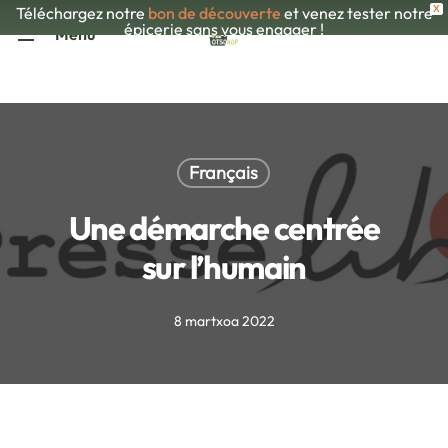
Skip
Téléchargez notre
bon de découverte
et venez tester notre
X
épicerie sans vous engager !
Menu
to
main
content
Français
Une démarche centrée
sur l’humain
8 martxoa 2022