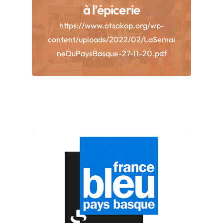
à l’épicerie
https://www.otsokop.org/wp-
content/uploads/2022/02/LaSemai
neDuPaysBasque-27-11-20.pdf