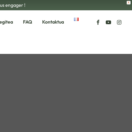
X
ous engager !
facebook
youtube
instagr
egitea
FAQ
Kontaktua