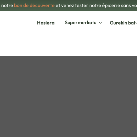
 notre
bon de découverte
et venez tester notre épicerie sans v
Supermerkatu
Hasiera
Gurekin bat 