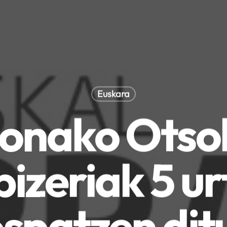
Euskara
ionako Otso
pizeriak 5 ur
spatzen dit