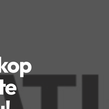
kop
te
u!