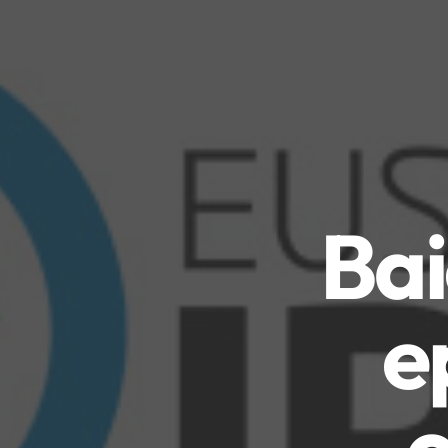
Ba
e
o